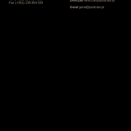
Direcção
direccao@justicatv.pt
Fax (+351) 239 854 034
Geral
geral@justicatv.pt