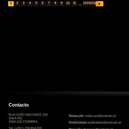
1
2
3
4
5
6
7
8
9
10
11
...
1031
1032
Contacto
RUA JOÃO MACHADO 100
Redacção
redaccao@justicatv.pt
SALA 402
3000-226 COIMBRA
Publicidade
publicidade@justicatv.pt
Tel. (+351) 239 854 035