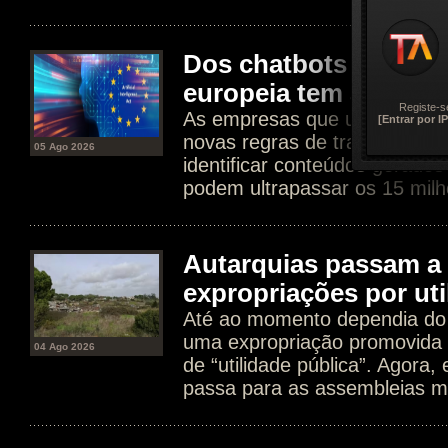
Dos chatbots aos dee
europeia tem agora n
Registe-s
As empresas que usam IA est
[Entrar por IP
novas regras de transparência
05 Ago 2026
identificar conteúdos gerados
podem ultrapassar os 15 milh
Autarquias passam a 
expropriações por uti
Até ao momento dependia do 
uma expropriação promovida 
04 Ago 2026
de “utilidade pública”. Agora
passa para as assembleias mu