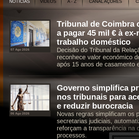
NOTÍCIAS
VÍDEOS
A - Z
CANAL AÇORES
C
Tribunal de Coimbr
a pagar 45 mil € à ex
trabalho doméstico
Decisão do Tribunal da Rela
07 Ago 2026
reconhece valor económico d
após 15 anos de casamento e 
Governo simplifica p
nos tribunais para ac
e reduzir burocracia
Novas regras simplificam os 
06 Ago 2026
secretarias judiciais, automat
reforçam a transparência na d
processos.