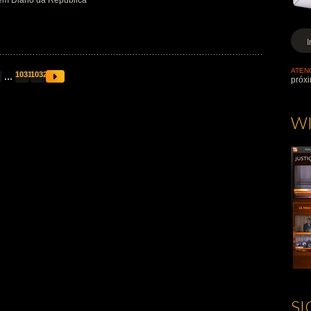
em Diário da República
ATEN
...
1031
1032
próxi
W
S