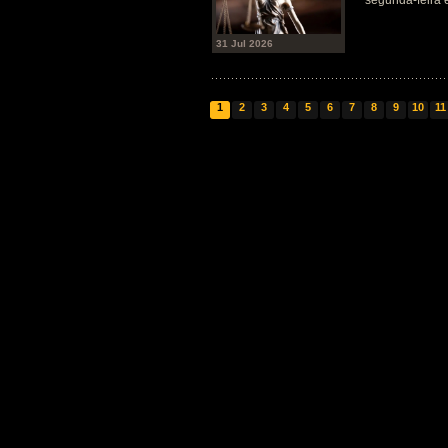
segunda-feira 
31 Jul 2026
1
2
3
4
5
6
7
8
9
10
11