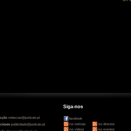
Siga-nos
cção
redaccao@justicatv.pt
facebook
rss notícias
rss directos
icidade
publicidade@justicatv.pt
rss vídeos
rss eventos