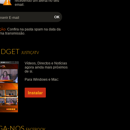
recebendo um alerta no seu
email.
Confira na pasta spam na data da
ÇÃO:
ma transmissão.
IDGET
JUSTIÇATV
Vídeos, Directos e Notícias
agora ainda mais próximos
de si.
Para Windows e Mac:
Instalar
IGA-NOS
FACEBOOK