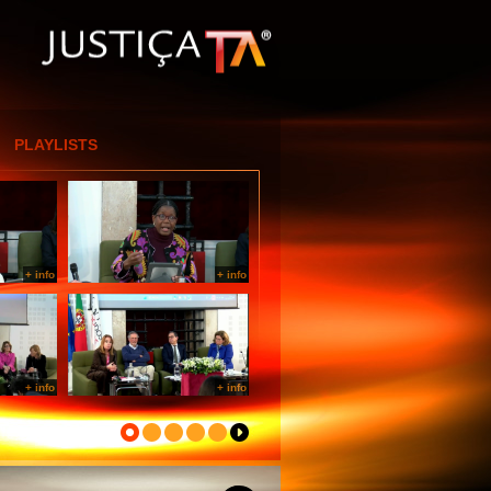
[Entrar por IP]
PLAYLISTS
+ info
+ info
+ info
+ info
+ info
+ info