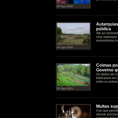
05 Ago 2026
Autarquias
pública
Até ao moment
uma autarquia 
assembleias mu
04 Ago 2026
Coimas por
Governo qu
Os dados de co
triplicaram em 
entre os setore
03 Ago 2026
Multas supe
A lei que permi
atrasar process