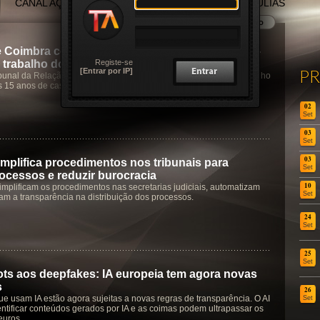
CANAL AÇORES
CANAL MADEIRA
TERTÚLIAS
e Coimbra condena homem a pagar 45 mil € à ex-
Registe-se
 trabalho doméstico
P
[Entrar por IP]
bunal da Relação de Coimbra reconhece valor económico do trabalho
 15 anos de casamento e cuidados à filha
02
Set
03
Set
03
mplifica procedimentos nos tribunais para
Set
rocessos e reduzir burocracia
10
implificam os procedimentos nas secretarias judiciais, automatizam
Set
çam a transparência na distribuição dos processos.
24
Set
25
Set
ts aos deepfakes: IA europeia tem agora novas
s
26
e usam IA estão agora sujeitas a novas regras de transparência. O AI
Set
entificar conteúdos gerados por IA e as coimas podem ultrapassar os
euros.