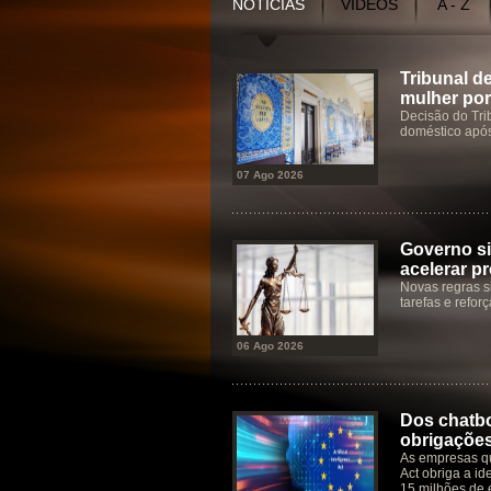
NOTÍCIAS
VÍDEOS
A - Z
Tribunal d
mulher por
Decisão do Tri
doméstico após
07 Ago 2026
Governo si
acelerar p
Novas regras s
tarefas e refor
06 Ago 2026
Dos chatbo
obrigaçõe
As empresas qu
Act obriga a id
15 milhões de 