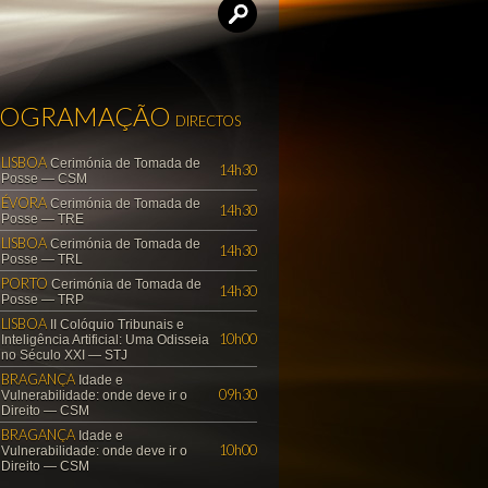
ROGRAMAÇÃO
DIRECTOS
LISBOA
Cerimónia de Tomada de
14h30
Posse — CSM
ÉVORA
Cerimónia de Tomada de
14h30
Posse — TRE
LISBOA
Cerimónia de Tomada de
14h30
Posse — TRL
PORTO
Cerimónia de Tomada de
14h30
Posse — TRP
LISBOA
II Colóquio Tribunais e
10h00
Inteligência Artificial: Uma Odisseia
no Século XXI — STJ
BRAGANÇA
Idade e
09h30
Vulnerabilidade: onde deve ir o
Direito — CSM
BRAGANÇA
Idade e
10h00
Vulnerabilidade: onde deve ir o
Direito — CSM