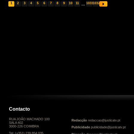
1
2
3
4
5
6
7
8
9
10
11
...
1031
1032
Contacto
RUA JOÃO MACHADO 100
Redacção
redaccao@justicatv.pt
SALA 402
3000-226 COIMBRA
Publicidade
publicidade@justicatv.pt
Tel. (+351) 239 854 035