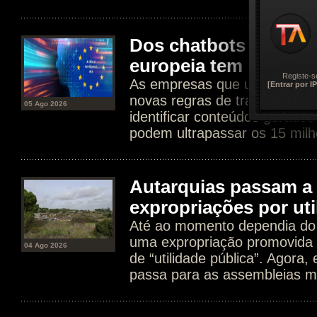
Dos chatbots aos dee
europeia tem agora n
Registe-s
As empresas que usam IA est
[Entrar por IP
novas regras de transparência
05 Ago 2026
identificar conteúdos gerados
podem ultrapassar os 15 milh
Autarquias passam a 
expropriações por uti
Até ao momento dependia do 
uma expropriação promovida 
04 Ago 2026
de “utilidade pública”. Agora
passa para as assembleias mu