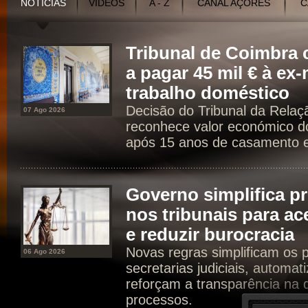
NOTÍCIAS
VÍDEOS
A - Z
CANAL AÇORES
C
Tribunal de Coimbr
a pagar 45 mil € à ex
trabalho doméstico
Decisão do Tribunal da Rela
07 Ago 2026
reconhece valor económico d
após 15 anos de casamento e 
Governo simplifica p
nos tribunais para ac
e reduzir burocracia
Novas regras simplificam os 
06 Ago 2026
secretarias judiciais, automat
reforçam a transparência na d
processos.