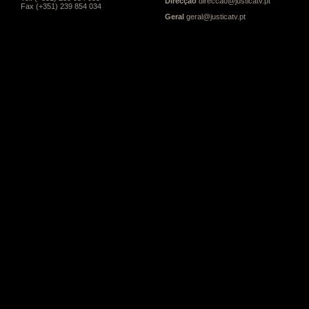
Direcção
direccao@justicatv.pt
Fax (+351) 239 854 034
Geral
geral@justicatv.pt