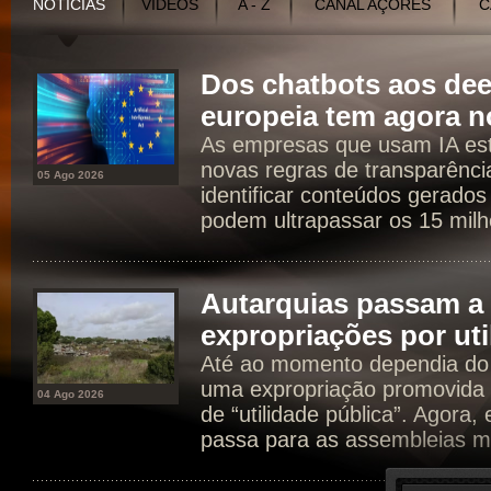
NOTÍCIAS
VÍDEOS
A - Z
CANAL AÇORES
C
Dos chatbots aos dee
europeia tem agora n
As empresas que usam IA est
novas regras de transparência
05 Ago 2026
identificar conteúdos gerados
podem ultrapassar os 15 milh
Autarquias passam a 
expropriações por uti
Até ao momento dependia do 
uma expropriação promovida 
04 Ago 2026
de “utilidade pública”. Agora
passa para as assembleias mu