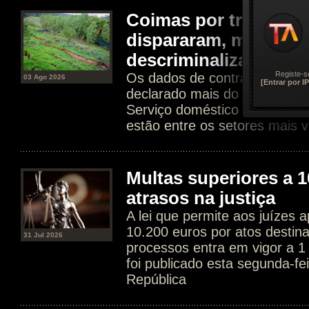
Coimas por trabalho 
dispararam, mas Gov
descriminalizar
Registe-s
Os dados de contratos dissim
03 Ago 2026
[Entrar por IP
declarado mais do que tripli
Serviço doméstico e agricultur
estão entre os setores mais v
Multas superiores a 1
atrasos na justiça
A lei que permite aos juízes a
10.200 euros por atos destin
31 Jul 2026
processos entra em vigor a 1
foi publicado esta segunda-fe
República