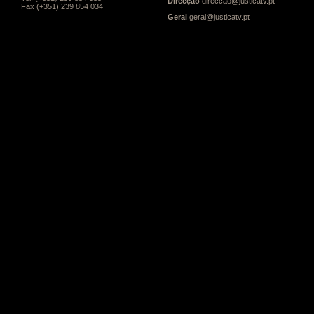
Direcção
direccao@justicatv.pt
Fax (+351) 239 854 034
Geral
geral@justicatv.pt