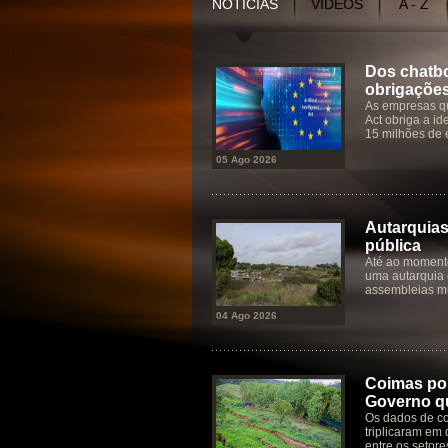
NOTÍCIAS
VÍDEOS
A - Z
Dos chatbo
obrigaçõe
As empresas qu
Act obriga a id
15 milhões de 
05 Ago 2026
Autarquias
pública
Até ao moment
uma autarquia 
assembleias mu
04 Ago 2026
Coimas por
Governo qu
Os dados de co
triplicaram em 
entre os setore