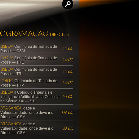
ROGRAMAÇÃO
DIRECTOS
LISBOA
Cerimónia de Tomada de
14h30
Posse — CSM
ÉVORA
Cerimónia de Tomada de
14h30
Posse — TRE
LISBOA
Cerimónia de Tomada de
14h30
Posse — TRL
PORTO
Cerimónia de Tomada de
14h30
Posse — TRP
LISBOA
II Colóquio Tribunais e
10h00
Inteligência Artificial: Uma Odisseia
no Século XXI — STJ
BRAGANÇA
Idade e
09h30
Vulnerabilidade: onde deve ir o
Direito — CSM
BRAGANÇA
Idade e
10h00
Vulnerabilidade: onde deve ir o
Direito — CSM