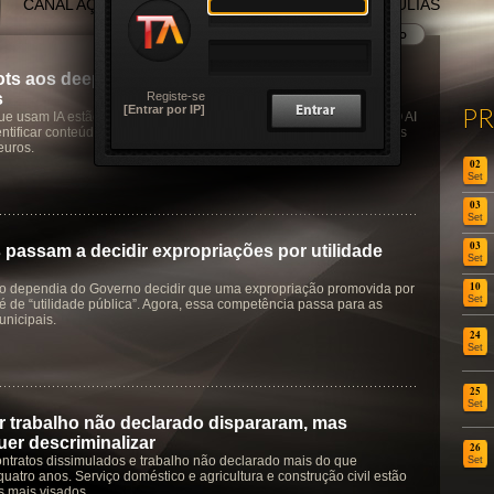
CANAL AÇORES
CANAL MADEIRA
TERTÚLIAS
ts aos deepfakes: IA europeia tem agora novas
Registe-se
s
P
[Entrar por IP]
e usam IA estão agora sujeitas a novas regras de transparência. O AI
entificar conteúdos gerados por IA e as coimas podem ultrapassar os
euros.
02
Set
03
Set
03
 passam a decidir expropriações por utilidade
Set
10
o dependia do Governo decidir que uma expropriação promovida por
Set
é de “utilidade pública”. Agora, essa competência passa para as
nicipais.
24
Set
25
Set
 trabalho não declarado dispararam, mas
er descriminalizar
26
ntratos dissimulados e trabalho não declarado mais do que
Set
quatro anos. Serviço doméstico e agricultura e construção civil estão
s mais visados.