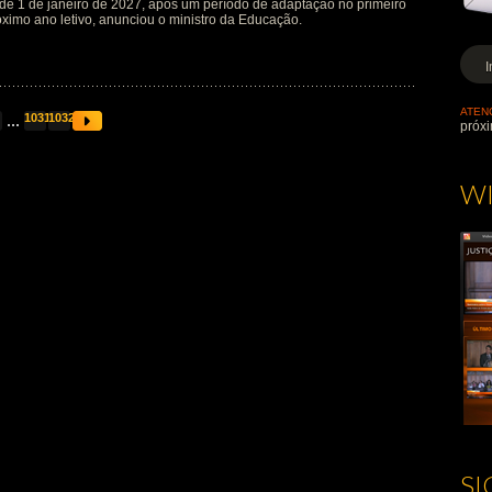
r de 1 de janeiro de 2027, após um período de adaptação no primeiro
óximo ano letivo, anunciou o ministro da Educação.
ATEN
...
1031
1032
próxi
W
S