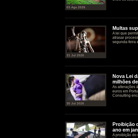
03 Ago 2026
Multas supe
A lei que permi
atrasar process
segunda-feira 
31 Jul 2026
Nova Lei d
milhões de
As alterações 
euros em Port
Consulting en
30 Jul 2026
Proibição 
ano em jan
A proibição do