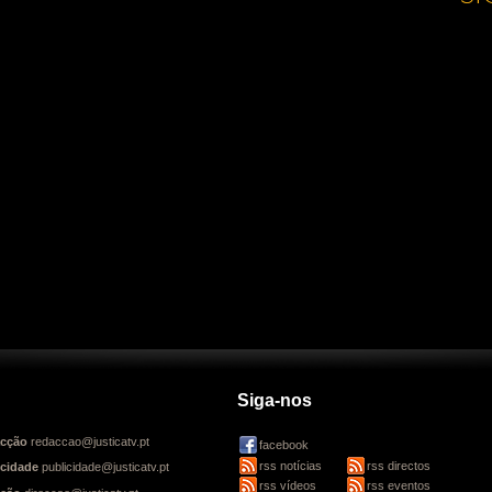
Siga-nos
cção
redaccao@justicatv.pt
facebook
rss notícias
rss directos
icidade
publicidade@justicatv.pt
rss vídeos
rss eventos