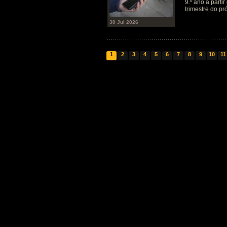
9.º ano a parti
trimestre do pr
30 Jul 2026
1
2
3
4
5
6
7
8
9
10
11