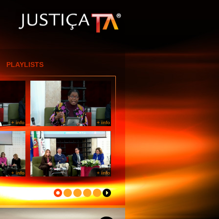
[Entrar por IP]
PLAYLISTS
+ info
+ info
+ info
+ info
+ info
+ info