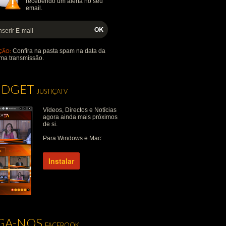
recebendo um alerta no seu
email.
Confira na pasta spam na data da
ÇÃO:
ma transmissão.
IDGET
JUSTIÇATV
Vídeos, Directos e Notícias
agora ainda mais próximos
de si.
Para Windows e Mac:
Instalar
IGA-NOS
FACEBOOK