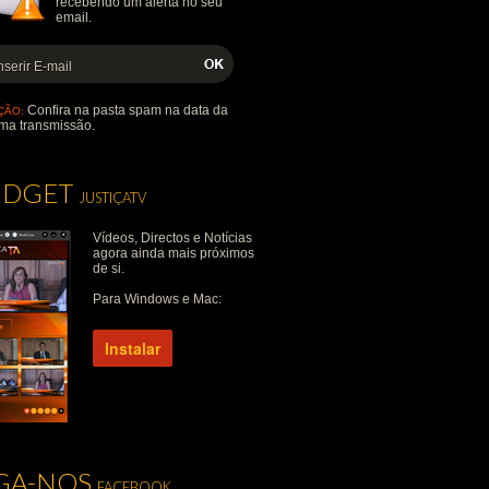
recebendo um alerta no seu
email.
Confira na pasta spam na data da
ÇÃO:
ma transmissão.
IDGET
JUSTIÇATV
Vídeos, Directos e Notícias
agora ainda mais próximos
de si.
Para Windows e Mac:
Instalar
IGA-NOS
FACEBOOK