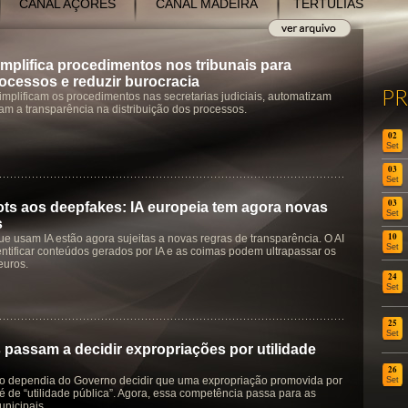
CANAL AÇORES
CANAL MADEIRA
TERTÚLIAS
mplifica procedimentos nos tribunais para
rocessos e reduzir burocracia
P
implificam os procedimentos nas secretarias judiciais, automatizam
çam a transparência na distribuição dos processos.
02
Set
03
Set
03
ts aos deepfakes: IA europeia tem agora novas
Set
s
10
e usam IA estão agora sujeitas a novas regras de transparência. O AI
Set
entificar conteúdos gerados por IA e as coimas podem ultrapassar os
euros.
24
Set
25
Set
 passam a decidir expropriações por utilidade
26
o dependia do Governo decidir que uma expropriação promovida por
Set
é de “utilidade pública”. Agora, essa competência passa para as
nicipais.