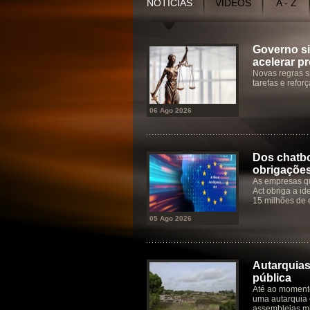
NOTÍCIAS
VÍDEOS
A - Z
Governo si
acelerar p
Novas regras s
tarefas e refor
06 Ago 2026
Dos chatbo
obrigaçõe
As empresas qu
Act obriga a id
15 milhões de 
05 Ago 2026
Autarquias
pública
Até ao moment
uma autarquia 
assembleias mu