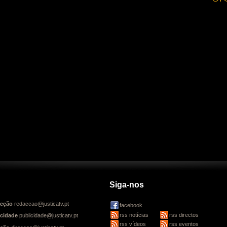
Siga-nos
cção
redaccao@justicatv.pt
facebook
rss notícias
rss directos
icidade
publicidade@justicatv.pt
rss vídeos
rss eventos