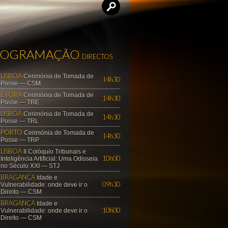
ROGRAMAÇÃO
DIRECTOS
LISBOA
Cerimónia de Tomada de
14h30
Posse — CSM
ÉVORA
Cerimónia de Tomada de
14h30
Posse — TRE
LISBOA
Cerimónia de Tomada de
14h30
Posse — TRL
PORTO
Cerimónia de Tomada de
14h30
Posse — TRP
LISBOA
II Colóquio Tribunais e
10h00
Inteligência Artificial: Uma Odisseia
no Século XXI — STJ
BRAGANÇA
Idade e
09h30
Vulnerabilidade: onde deve ir o
Direito — CSM
BRAGANÇA
Idade e
10h00
Vulnerabilidade: onde deve ir o
Direito — CSM