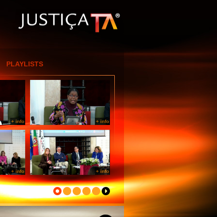
[Entrar por IP]
PLAYLISTS
+ info
+ info
+ info
+ info
+ info
+ info