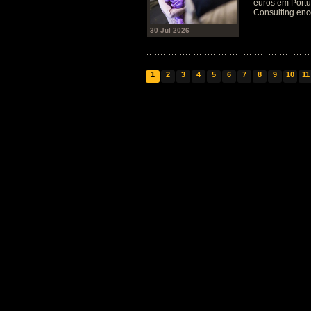
euros em Port
Consulting en
30 Jul 2026
1
2
3
4
5
6
7
8
9
10
11