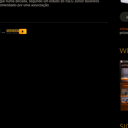
ugal numa década, segundo um estudo do ISEG Junior Business
comendado por uma associação.
ATEN
...
1031
1032
próxi
W
S