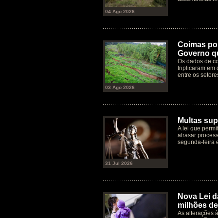
04 Ago 2026
Coimas por
Governo qu
Os dados de co
triplicaram em 
entre os setore
03 Ago 2026
Multas supe
A lei que permi
atrasar process
segunda-feira 
31 Jul 2026
Nova Lei d
milhões de
As alterações 