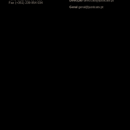
Direcção
direccao@justicatv.pt
Fax (+351) 239 854 034
Geral
geral@justicatv.pt