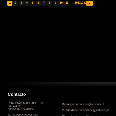
1
2
3
4
5
6
7
8
9
10
11
...
1031
1032
Contacto
RUA JOÃO MACHADO 100
Redacção
redaccao@justicatv.pt
SALA 402
3000-226 COIMBRA
Publicidade
publicidade@justicatv.pt
Tel. (+351) 239 854 035