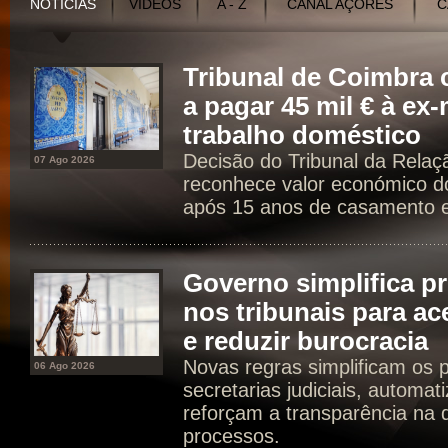
NOTÍCIAS
VÍDEOS
A - Z
CANAL AÇORES
C
Tribunal de Coimbr
a pagar 45 mil € à ex
trabalho doméstico
Decisão do Tribunal da Rela
07 Ago 2026
reconhece valor económico d
após 15 anos de casamento e 
Governo simplifica p
nos tribunais para ac
e reduzir burocracia
Novas regras simplificam os 
06 Ago 2026
secretarias judiciais, automat
reforçam a transparência na d
processos.